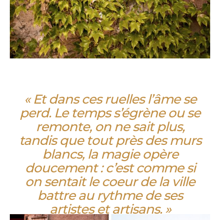
« Et dans ces ruelles l’âme se
perd. Le temps s’égrène ou se
remonte, on ne sait plus,
tandis que tout près des murs
blancs, la magie opère
doucement : c’est comme si
on sentait le coeur de la ville
battre au rythme de ses
artistes et artisans. »